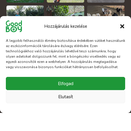
Hozzájárulás kezelése
A legjobb felhasználói élmény biztosítása érdekében sütiket használunk
az eszközinformációk tárolására és/vagy elérésére. Ezen
technológiákhoz való hozzájárulás lehetővé teszi számunkra, hogy
olyan adatokat dolgozzunk fel, mint a böngészési viselkedés vagy az
Nyitva vagyunk
egyedi azonosítók ezen a webhelyen. A hozzájárulás megtagadása
vagy visszavonása bizonyos funkciókat hátrányosan befolyásolhat.
Elfogad
7:00 – 18:00
Hét-Pén:
Elutasít
8:00 - 17:00
Szombat:
Zárva
Vasárnap: