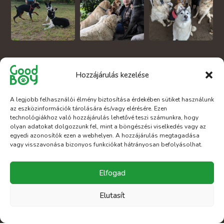
Nyitva vagyunk
Hozzájárulás kezelése
A legjobb felhasználói élmény biztosítása érdekében sütiket használunk
az eszközinformációk tárolására és/vagy elérésére. Ezen
7:00 – 18:00
Hét-Pén:
technológiákhoz való hozzájárulás lehetővé teszi számunkra, hogy
olyan adatokat dolgozzunk fel, mint a böngészési viselkedés vagy az
8:00 - 17:00
egyedi azonosítók ezen a webhelyen. A hozzájárulás megtagadása
Szombat:
vagy visszavonása bizonyos funkciókat hátrányosan befolyásolhat.
Zárva
Vasárnap:
Elfogad
Elutasít